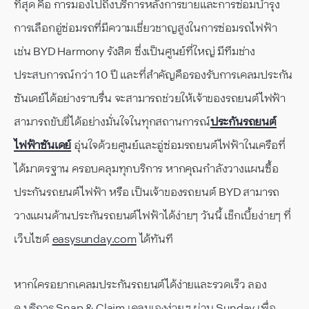
ที่สุด คือ การมองไปถึงบริการหลังการขายและการซ่อมบำรุง
การเลือกอู่ซ่อมรถที่มีความเชี่ยวชาญสูงในการซ่อมรถไฟฟ้า
เช่น BYD Harmony รังสิต ซึ่งเป็นศูนย์ที่ใหญ่ มีทีมช่าง
ประสบการณ์กว่า 10 ปี และที่สำคัญคือรองรับการเคลมประกัน
ซันเดย์ได้อย่างราบรื่น จะสามารถช่วยให้เจ้าของรถยนต์ไฟฟ้า
สามารถขับขี่ได้อย่างมั่นใจในทุกสถานการณ์
ประกันรถยนต์
ไฟฟ้าซันเดย์
อุ่นใจด้วยศูนย์และอู่ซ่อมรถยนต์ไฟฟ้าในเครือที่
ได้มาตรฐาน ครอบคลุมทุกบริการ หากคุณกำลังวางแผนซื้อ
ประกันรถยนต์ไฟฟ้า หรือ เป็นเจ้าของรถยนต์ BYD สามารถ
วางแผนด้านประกันรถยนต์ไฟฟ้าได้ง่ายๆ วันนี้ เช็กเบี้ยง่ายๆ ที่
เว็บไซต์
easysunday.com
ได้ทันที
หากใครอยากเคลมประกันรถยนต์ได้ง่ายและรวดเร็ว ลอง
ดู
บริการ Snap & Claim เคลมเองง่าย ๆ ผ่าน Sunday
เพื่อ